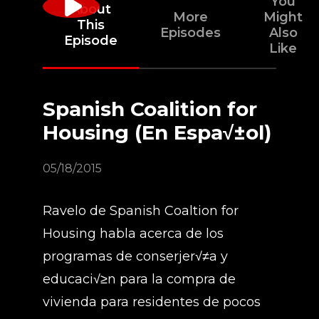
You
About
More
Might
This
Episodes
Also
Episode
Like
Spanish Coalition for
Housing (En Espa√±ol)
05/18/2015
Ravelo de Spanish Coaltion for
Housing habla acerca de los
programas de conserjer√≠a y
educaci√≥n para la compra de
vivienda para residentes de pocos