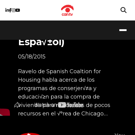
Spanish Coalition
for Housing (En
Espa√±ol)
05/18/2015
Ravelo de Spanish Coaltion for
Housing habla acerca de los
programas de conserjer√≠a y
educaci√≥n para la compra de
vivienda para residentes de pocos
recursos en el √°rea de Chicago.…